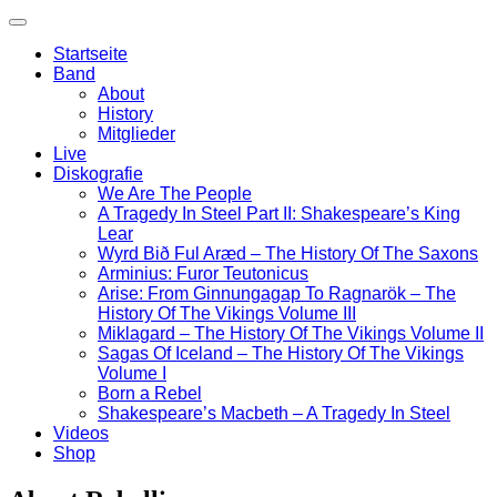
Startseite
Band
About
History
Mitglieder
Live
Diskografie
We Are The People
A Tragedy In Steel Part II: Shakespeare’s King
Lear
Wyrd Bið Ful Aræd – The History Of The Saxons
Arminius: Furor Teutonicus
Arise: From Ginnungagap To Ragnarök – The
History Of The Vikings Volume III
Miklagard – The History Of The Vikings Volume II
Sagas Of Iceland – The History Of The Vikings
Volume I
Born a Rebel
Shakespeare’s Macbeth – A Tragedy In Steel
Videos
Shop