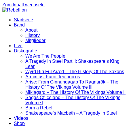
Zum Inhalt wechseln
Startseite
Band
About
History
Mitglieder
Live
Diskografie
We Are The People
A Tragedy In Steel Part II: Shakespeare’s King
Lear
Wyrd Bið Ful Aræd – The History Of The Saxons
Arminius: Furor Teutonicus
Arise: From Ginnungagap To Ragnarök – The
History Of The Vikings Volume III
Miklagard – The History Of The Vikings Volume II
Sagas Of Iceland – The History Of The Vikings
Volume I
Born a Rebel
Shakespeare’s Macbeth – A Tragedy In Steel
Videos
Shop