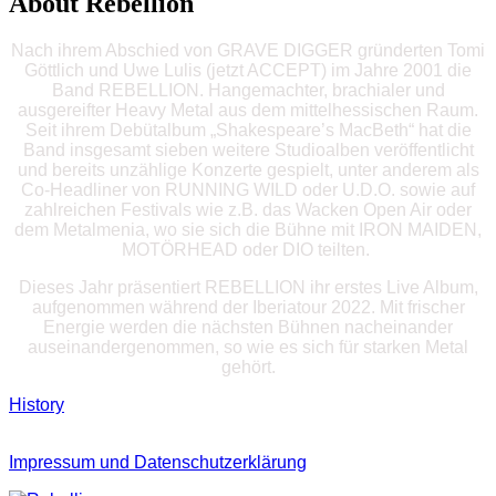
About Rebellion
Nach ihrem Abschied von GRAVE DIGGER gründerten Tomi
Göttlich und Uwe Lulis (jetzt ACCEPT) im Jahre 2001 die
Band REBELLION. Hangemachter, brachialer und
ausgereifter Heavy Metal aus dem mittelhessischen Raum.
Seit ihrem Debütalbum „Shakespeare’s MacBeth“ hat die
Band insgesamt sieben weitere Studioalben veröffentlicht
und bereits unzählige Konzerte gespielt, unter anderem als
Co-Headliner von RUNNING WILD oder U.D.O. sowie auf
zahlreichen Festivals wie z.B. das Wacken Open Air oder
dem Metalmenia, wo sie sich die Bühne mit IRON MAIDEN,
MOTÖRHEAD oder DIO teilten.
Dieses Jahr präsentiert REBELLION ihr erstes Live Album,
aufgenommen während der Iberiatour 2022. Mit frischer
Energie werden die nächsten Bühnen nacheinander
auseinandergenommen, so wie es sich für starken Metal
gehört.
History
Impressum und Datenschutzerklärung