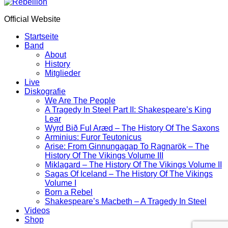
Official Website
Startseite
Band
About
History
Mitglieder
Live
Diskografie
We Are The People
A Tragedy In Steel Part II: Shakespeare’s King
Lear
Wyrd Bið Ful Aræd – The History Of The Saxons
Arminius: Furor Teutonicus
Arise: From Ginnungagap To Ragnarök – The
History Of The Vikings Volume III
Miklagard – The History Of The Vikings Volume II
Sagas Of Iceland – The History Of The Vikings
Volume I
Born a Rebel
Shakespeare’s Macbeth – A Tragedy In Steel
Videos
Shop